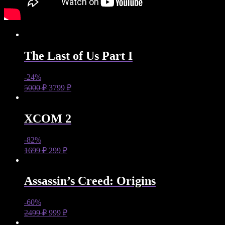
The Last of Us Part I
-24%
5000
₽
3799
₽
XCOM 2
-82%
1699
₽
299
₽
Assassin’s Creed: Origins
-60%
2499
₽
999
₽