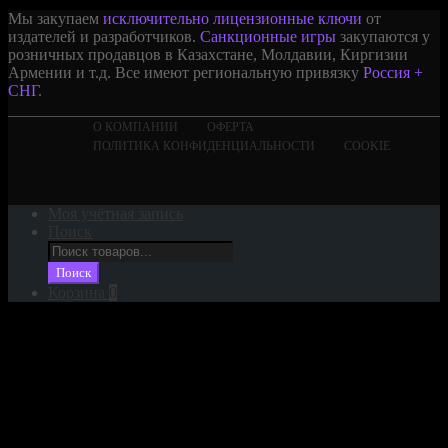
Мы закупаем
исключительно лицензионные ключи
от
издателей и разработчиков.
Санкционные игры
закупаются у
розничных продавцов в Казахстане, Молдавии, Киргизии
Армении и т.д. Все имеют региональную привязку
Россия +
СНГ
.
О КОМПАНИИ
ОФЕРТА
ПОЛИТИКА КОНФИДЕНЦИАЛЬНОСТИ
COOKIE
Моя учётная запись
Поиск
Поиск
товаров
Поиск
Корзина
0