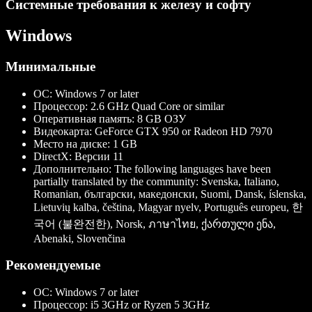
Системные требования к железу и софту
Windows
Минимальные
ОС:
Windows 7 or later
Процессор:
2.6 GHz Quad Core or similar
Оперативная память:
8 GB ОЗУ
Видеокарта:
GeForce GTX 950 or Radeon HD 7970
Место на диске:
1 GB
DirectX:
Версии 11
Дополнительно:
The following languages have been
partially translated by the community: Svenska, Italiano,
Romanian, български, македонски, Suomi, Dansk, íslenska,
Lietuvių kalba, čeština, Magyar nyelv, Português europeu, 한
국어 (불완전한), Norsk, ภาษาไทย, ქართული ენა,
Abenaki, Slovenčina
Рекомендуемые
ОС:
Windows 7 or later
Процессор:
i5 3GHz or Ryzen 5 3GHz