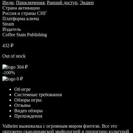
Инди
,
Приключения
,
Ранний доступ
,
Экшен
Страна активации
Россия и страны СНГ
Платформа ключа
Steam
Издатель
Coffee Stain Publishing
432
₽
Out of stock
304
₽
-100%
0
₽
Об игре
Системные требования
Обзоры игры
Отзывы
Видео обзоры
Прохождения
Valheim выживалка с огромным миром фэнтези. Все это
окружено скандинавской мифологией и пропитано культурой