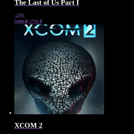
The Last of Us Part I
-24%
5000
₽
3799
₽
XCOM 2