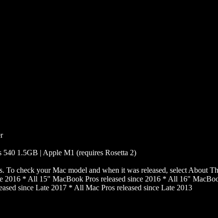
B
r
540 1.5GB | Apple M1 (requires Rosetta 2)
s. To check your Mac model and when it was released, select About 
ce 2016 * All 15" MacBook Pros released since 2016 * All 16" MacBook
leased since Late 2017 * All Mac Pros released since Late 2013