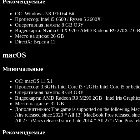
Рекомендуемые
ОС:
Windows 7/8.1/10 64 Bit
Процессор:
Intel i5-6600 / Ryzen 5 2600X
Оперативная память:
8 GB ОЗУ
Видеокарта:
Nvidia GTX 970 / AMD Radeon R9 270X 2 G
Место на диске:
26 GB
DirectX:
Версии 11
macOS
Минимальные
ОС:
macOS 11.5.1
Процессор:
3.6GHz Intel Core i3 / 2GHz Intel Core i5 or bette
Оперативная память:
8 GB ОЗУ
Видеокарта:
AMD Radeon R9 M290 2GB | Intel Iris Graphics 
Место на диске:
32 GB
Дополнительно:
The game is supported on the following Mac
Airs released since 2020 * All 13" MacBook Pros released sin
All 27" iMacs released since Late 2014 * All 27" iMac Pros re
Рекомендуемые