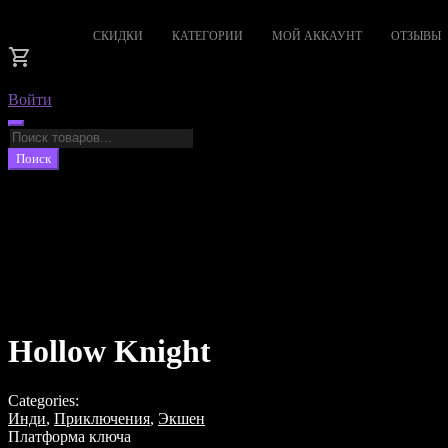
СКИДКИ
КАТЕГОРИИ
МОЙ АККАУНТ
ОТЗЫВЫ
Войти
Поиск
товаров
Поиск
Hollow Knight
Categories:
Инди
,
Приключения
,
Экшен
Платформа ключа