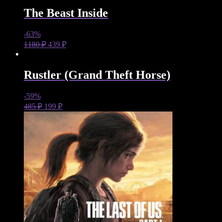
The Beast Inside
-63%
1180
₽
439
₽
Rustler (Grand Theft Horse)
-59%
485
₽
199
₽