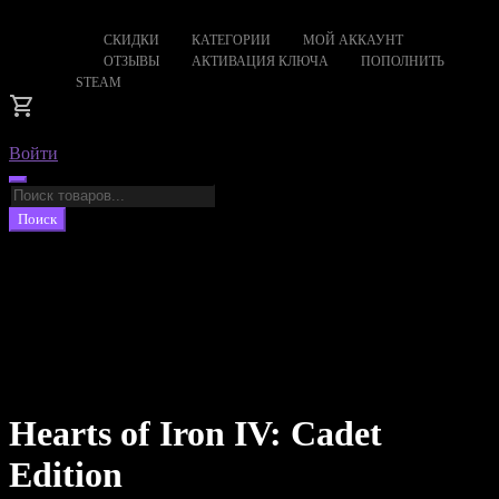
СКИДКИ
КАТЕГОРИИ
МОЙ АККАУНТ
ОТЗЫВЫ
АКТИВАЦИЯ КЛЮЧА
ПОПОЛНИТЬ
STEAM
Войти
Поиск
товаров
Поиск
Hearts of Iron IV: Cadet
Edition