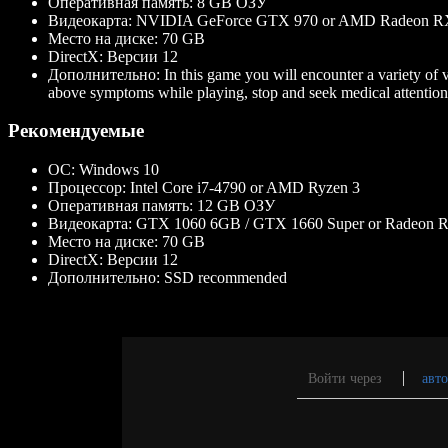
Оперативная память:
8 GB ОЗУ
Видеокарта:
NVIDIA GeForce GTX 970 or AMD Radeon R
Место на диске:
70 GB
DirectX:
Версии 12
Дополнительно:
In this game you will encounter a variety of 
above symptoms while playing, stop and seek medical attention
Рекомендуемые
ОС:
Windows 10
Процессор:
Intel Core i7-4790 or AMD Ryzen 3
Оперативная память:
12 GB ОЗУ
Видеокарта:
GTX 1060 6GB / GTX 1660 Super or Radeon 
Место на диске:
70 GB
DirectX:
Версии 12
Дополнительно:
SSD recommended
Войти через
авто