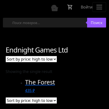
Войти
Поиск
Поиск
товаров
Endnight Games Ltd
Showing the single result
The Forest
435
₽