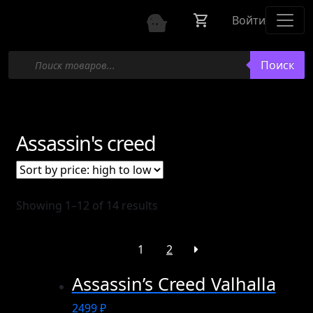
Войти
Поиск
Поиск
товаров
Assassin's creed
Showing 1–12 of 14 results
1
2
Assassin’s Creed Valhalla
2499
₽