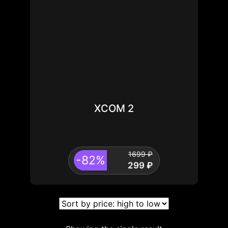
XCOM 2
1699
₽
-82%
299
₽