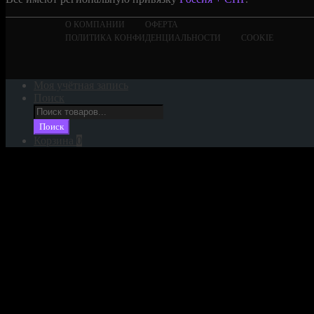
О КОМПАНИИ
ОФЕРТА
ПОЛИТИКА КОНФИДЕНЦИАЛЬНОСТИ
COOKIE
Моя учётная запись
Поиск
Поиск
товаров
Поиск
Корзина
0