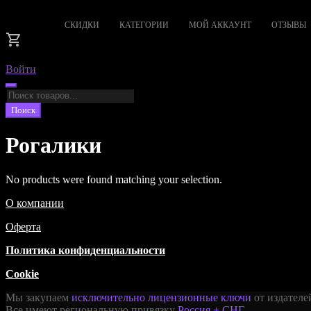
СКИДКИ
КАТЕГОРИИ
МОЙ АККАУНТ
ОТЗЫВЫ
Войти
Поиск
товаров
Поиск
Рогалики
No products were found matching your selection.
О компании
Оферта
Политика конфиденциальности
Cookie
Мы закупаем
исключительно лицензионные ключи
от издателе
Все имеют региональную привязку
Россия + СНГ
.