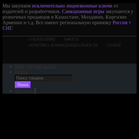
Мы закупаем
исключительно лицензионные ключи
от
издателей и разработчиков.
Санкционные игры
закупаются у
розничных продавцов в Казахстане, Молдавии, Киргизии
Армении и т.д. Все имеют региональную привязку
Россия +
СНГ
.
О КОМПАНИИ
ОФЕРТА
ПОЛИТИКА КОНФИДЕНЦИАЛЬНОСТИ
COOKIE
Моя учётная запись
Поиск
Поиск
товаров
Поиск
Корзина
0