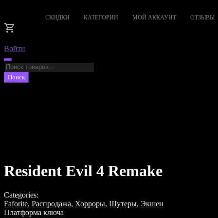
СКИДКИ
КАТЕГОРИИ
МОЙ АККАУНТ
ОТЗЫВЫ
Войти
Поиск
товаров
Поиск
Resident Evil 4 Remake
Categories:
Faforite
,
Распродажа
,
Хорроры
,
Шутеры
,
Экшен
Платформа ключа