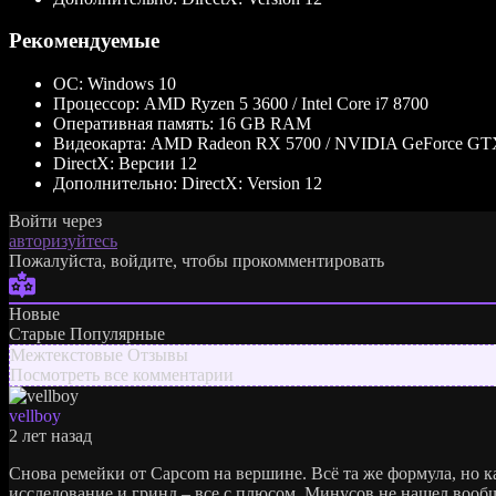
Рекомендуемые
ОС:
Windows 10
Процессор:
AMD Ryzen 5 3600 / Intel Core i7 8700
Оперативная память:
16 GB RAM
Видеокарта:
AMD Radeon RX 5700 / NVIDIA GeForce GT
DirectX:
Версии 12
Дополнительно:
DirectX: Version 12
Войти через
авторизуйтесь
Пожалуйста, войдите, чтобы прокомментировать
Новые
Старые
Популярные
Межтекстовые Отзывы
Посмотреть все комментарии
vellboy
2 лет назад
Снова ремейки от Capcom на вершине. Всё та же формула, но к
исследование и гринд – все с плюсом. Минусов не нашел вообщ