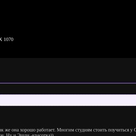
X 1070
ак же она хорошо работает. Многим студиям стоить поучиться y 
е. Ну и Эшли -красотка))