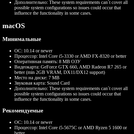
Дополнительно:
These system requirements can´t cover all
possible system configurations so issues could occur that
influence the functionality in some cases.
macOS
Минимальные
ОС:
10.14 or newer
Процессор:
Intel Core i5-3330 or AMD FX-8320 or better
Оперативная память:
8 MB ОЗУ
Видеокарта:
GeForce GTX 660, AMD Radeon R7 265 or
better (min 2GB VRAM, DX11/DX12 support)
Место на диске:
7 MB
Звуковая карта:
Sound Card
Дополнительно:
These system requirements can´t cover all
possible system configurations so issues could occur that
influence the functionality in some cases.
Рекомендуемые
ОС:
10.14 or newer
Процессор:
Intel Core i5-5675C or AMD Ryzen 5 1600 or
better